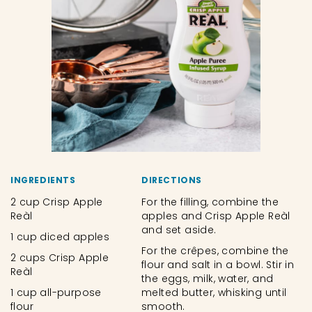
INGREDIENTS
DIRECTIONS
2 cup Crisp Apple
For the filling, combine the
Reàl
apples and Crisp Apple Reàl
and set aside.
1 cup diced apples
For the crêpes, combine the
2 cups Crisp Apple
flour and salt in a bowl. Stir in
Reàl
the eggs, milk, water, and
1 cup all-purpose
melted butter, whisking until
flour
smooth.