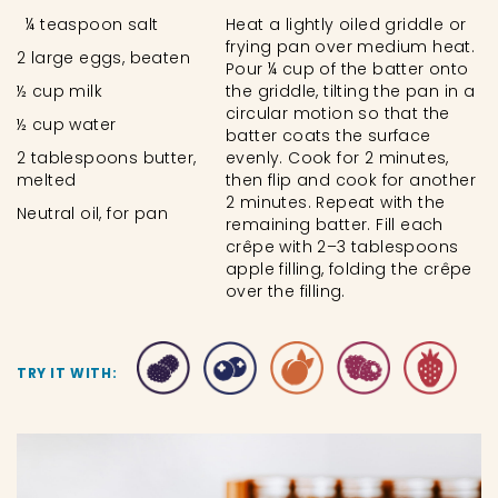
¼ teaspoon salt
Heat a lightly oiled griddle or
frying pan over medium heat.
2 large eggs, beaten
Pour ¼ cup of the batter onto
½ cup milk
the griddle, tilting the pan in a
circular motion so that the
½ cup water
batter coats the surface
2 tablespoons butter,
evenly. Cook for 2 minutes,
melted
then flip and cook for another
2 minutes. Repeat with the
Neutral oil, for pan
remaining batter. Fill each
crêpe with 2–3 tablespoons
apple filling, folding the crêpe
over the filling.
TRY IT WITH: