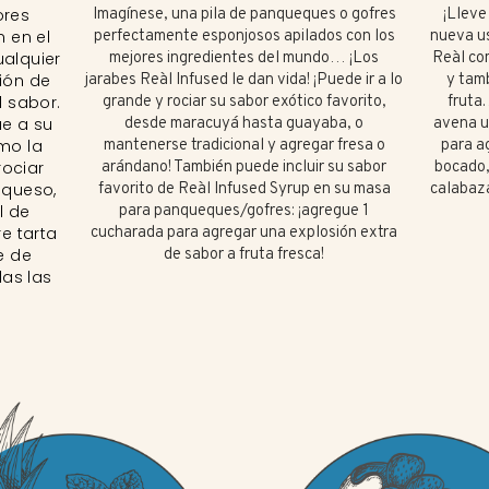
ores
Imagínese, una pila de panqueques o gofres
¡Lleve
n en el
perfectamente esponjosos apilados con los
nueva us
alquier
mejores ingredientes del mundo… ¡Los
Reàl co
ión de
jarabes Reàl Infused le dan vida! ¡Puede ir a lo
y tamb
 sabor.
grande y rociar su sabor exótico favorito,
fruta
e a su
desde maracuyá hasta guayaba, o
avena u
mo la
mantenerse tradicional y agregar fresa o
para a
rociar
arándano! También puede incluir su sabor
bocado,
 queso,
favorito de Reàl Infused Syrup en su masa
calabaz
l de
para panqueques/gofres: ¡agregue 1
e tarta
cucharada para agregar una explosión extra
e de
de sabor a fruta fresca!
das las