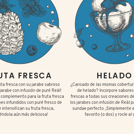
UTA FRESCA
HELADO
uta fresca con su jarabe sabroso
¿Cansado de las mismas cobertu
l jarabe con infusión de puré Reàl!
de helado? Incorpore sabores
 complemento para la fruta fresca
frescas a todas sus creaciones d
bes infundidos con puré fresco de
los jarabes con infusión de Reàl p
 intensifican su fruta fresca,
sundae perfecto. ¡Simplemente el
iéndola aún más deliciosa!
favorito (o dos) y rocíe al