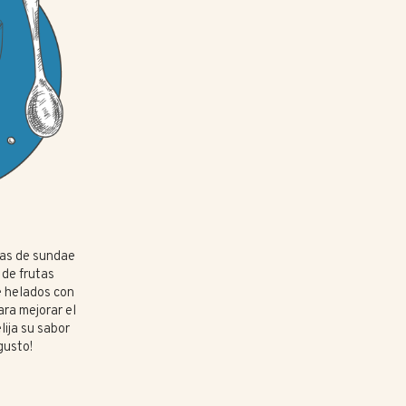
ras de sundae
 de frutas
e helados con
ara mejorar el
ija su sabor
 gusto!