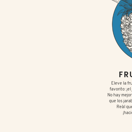
FR
Eleve la fr
favorito: ¡e
No hay mejor
que los jara
Reàl que
¡hac