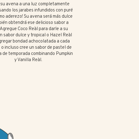
 su avena a una luz completamente
ando los jarabes infundidos con puré
mo aderezo! Su avena será más dulce
ién obtendrá ese delicioso sabor a
. Agregue Coco Reàl para darle a su
n sabor dulce y tropical o Hazel Reàl
gregar bondad achocolatada a cada
 o incluso cree un sabor de pastel de
a de temporada combinando Pumpkin
y Vanilla Reàl.