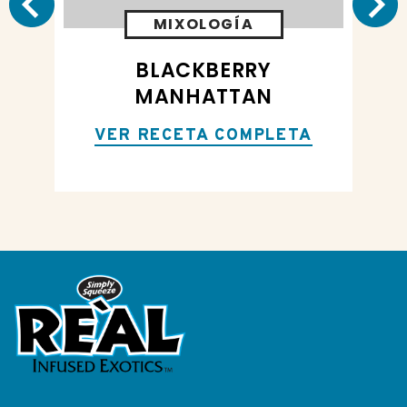
MIXOLOGÍA
ED
BLACKBERRY
P
MANHATTAN
VER RECETA COMPLETA