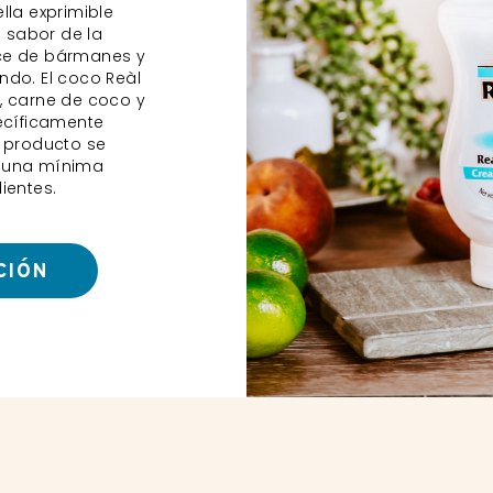
lla exprimible
o sabor de la
ce de bármanes y
ndo. El coco Reàl
, carne de coco y
ecíficamente
l producto se
 una mínima
ientes.
CIÓN