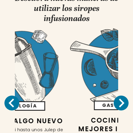
utilizar los siropes
infusionados
GASTRONOMÍA
P
COCINE CON LOS
VO
MEJORES INGREDIENTES
I
 de