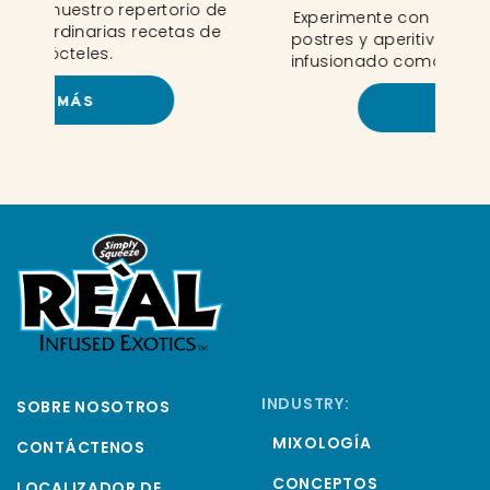
b
 de
Experimente con sus platos principales,
de
postres y aperitivos utilizando un sirope
infusionado como ingrediente principal.
MÁS
INDUSTRY:
SOBRE NOSOTROS
MIXOLOGÍA
CONTÁCTENOS
CONCEPTOS
LOCALIZADOR DE